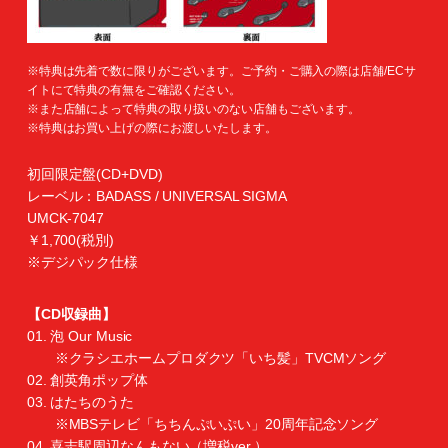
※特典は先着で数に限りがございます。ご予約・ご購入の際は店舗/ECサ
イトにて特典の有無をご確認ください。
※また店舗によって特典の取り扱いのない店舗もございます。
※特典はお買い上げの際にお渡しいたします。
初回限定盤(CD+DVD)
レーベル：BADASS / UNIVERSAL SIGMA
UMCK-7047
￥1,700(税別)
※デジパック仕様
【CD収録曲】
01. 泡 Our Music
※クラシエホームプロダクツ「いち髪」TVCMソング
02. 創英角ポップ体
03. はたちのうた
※MBSテレビ「ちちんぷいぷい」20周年記念ソング
04. 喜志駅周辺なんもない（増税ver.）