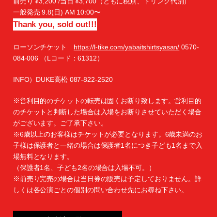
前売り ¥3,200 /当日 ¥3,700（ともに税別、ドリンク代別）
一般発売 9.8(日) AM 10:00〜
Thank you, sold out!!!
ローソンチケット
https://l-tike.com/yabaitshirtsyasan/
0570-
084-006 （Lコード：61312）
INFO）DUKE高松 087-822-2520
※営利目的のチケットの転売は固くお断り致します。営利目的
のチケットと判断した場合は入場をお断りさせていただく場合
がございます。ご了承下さい。
※6歳以上のお客様はチケットが必要となります。6歳未満のお
子様は保護者と一緒の場合は保護者1名につき子ども1名まで入
場無料となります。
（保護者1名、子ども2名の場合は入場不可。）
※前売り完売の場合は当日券の販売は予定しておりません。詳
しくは各公演ごとの個別の問い合わせ先にお尋ね下さい。