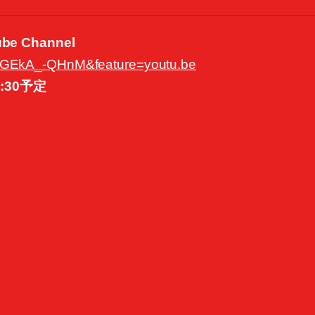
e Channel
=IGEkA_-QHnM&feature=youtu.be
1:30予定