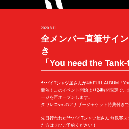
2020.8.11
全メンバー直筆サイ
き
「You need the T
ヤバイTシャツ屋さんが4th FULL ALBUM「You
開催！このイベント開始より24時間限定で、全メン
ージを再オープンします。
タワレコver.のアナザージャケット特典付
先日行われた“ヤバイTシャツ屋さん 無観客
た方はぜひご予約ください！