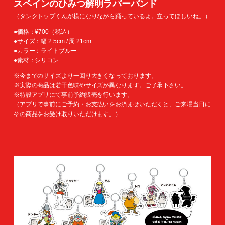
スペインのひみつ解明ラバーバンド
（タンクトップくんが横になりながら踊っているよ。立ってほしいね。）
●価格：¥700（税込）
●サイズ：幅 2.5cm / 周 21cm
●カラー：ライトブルー
●素材：シリコン
※今までのサイズより一回り大きくなっております。
※実際の商品は若干色味やサイズが異なります。ご了承下さい。
※特設アプリにて事前予約販売を行います。
（アプリで事前にご予約・お支払いをお済ませいただくと、ご来場当日に
その商品をお受け取りいただけます。）