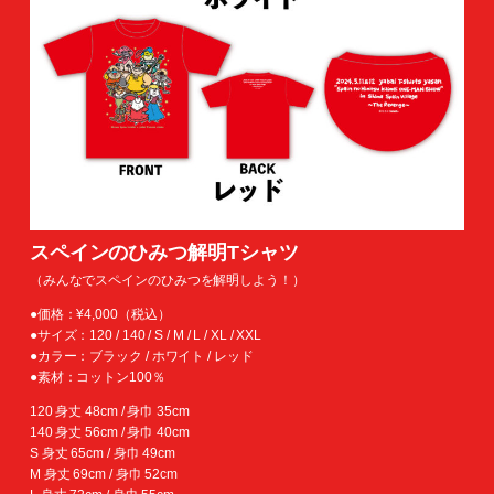
スペインのひみつ解明Tシャツ
（みんなでスペインのひみつを解明しよう！）
●価格：¥4,000（税込）
●サイズ：120 / 140 / S / M / L / XL / XXL
●カラー：ブラック / ホワイト / レッド
●素材：コットン100％
120 身丈 48cm / 身巾 35cm
140 身丈 56cm / 身巾 40cm
S 身丈 65cm / 身巾 49cm
M 身丈 69cm / 身巾 52cm