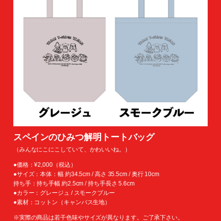
スペインのひみつ解明トートバッグ
（みんなにこにこしていて、かわいいね。）
●価格：¥2,000（税込）
●サイズ：本体：幅 約34.5cm / 高さ 35.5cm / 奥行 10cm
持ち手：持ち手幅 約2.5cm / 持ち手長さ 5.6cm
●カラー：グレージュ / スモークブルー
●素材：コットン（キャンバス生地）
※実際の商品は若干色味やサイズが異なります。ご了承下さい。