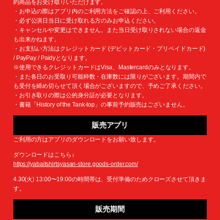
約商品をお受け取りいただけます。
・お申込の際はアプリ内のご利用方法をご確認の上、ご利用ください。
・必ず公演日当日に受け取れる方のみお申込ください。
・キャンセルや変更はできません。また当日受け取りされない場合の返金
も出来かねます。
・お支払い方法はクレジットカード (デビットカード・プリペイドカード)
/ PayPay / Paidyとなります。
※使用できるクレジットカードはVisa、Mastercardのみとなります。
・また各日のお受取り可能枠数・在庫数には限りがございます。期間内で
も受付を締め切らせて頂く場合がございますので、予めご了承ください。
・お引き取りの際は公的身分証が必要となります。
・書籍「History of the Tank-top」の事前予約販売はございません。
販売アプリ
ご利用の方はアプリのダウンロードをお願い致します。
ダウンロードはこちら↓
https://yabaitshirtsyasan-store.goods-order.com/
4.30(火) 13:00〜19:00の時間帯は、受付準備のためクローズさせて頂きま
す。
販売期間