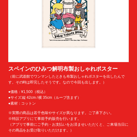
スペインのひみつ解明布製おしゃれポスター
（前に武道館でワンマンしたときも布製おしゃれポスターを出したんで
す。その時は即完したそうです。なので今回も出します。）
●価格：¥1,500（税込）
●サイズ:縦 42cm / 横 35cm（ループ含まず）
●素材：コットン
※実際の商品は若干色味やサイズが異なります。ご了承下さい。
※特設アプリにて事前予約販売を行います。
（アプリで事前にご予約・お支払いをお済ませいただくと、ご来場当日に
その商品をお受け取りいただけます。）