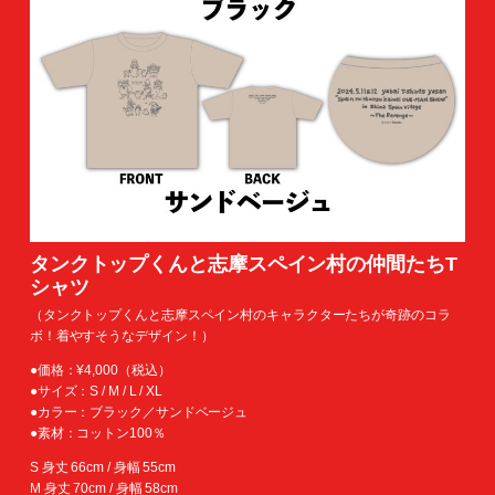
タンクトップくんと志摩スペイン村の仲間たちT
シャツ
（タンクトップくんと志摩スペイン村のキャラクターたちが奇跡のコラ
ボ！着やすそうなデザイン！）
●価格：¥4,000（税込）
●サイズ：S / M / L / XL
●カラー：ブラック／サンドベージュ
●素材：コットン100％
S 身丈 66cm / 身幅 55cm
M 身丈 70cm / 身幅 58cm