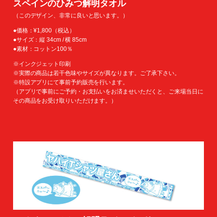
スペインのひみつ解明タオル
（このデザイン、非常に良いと思います。）
●価格：¥1,800（税込）
●サイズ：縦 34cm / 横 85cm
●素材：コットン100％
※インクジェット印刷
※実際の商品は若干色味やサイズが異なります。ご了承下さい。
※特設アプリにて事前予約販売を行います。
（アプリで事前にご予約・お支払いをお済ませいただくと、ご来場当日に
その商品をお受け取りいただけます。）