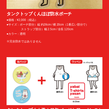
タンクトップくんほぼ防水ポーチ
●価格：¥2,000（税込）
●サイズ：ポーチ部分）縦 約28cm / 横 20cm（1番広い部分で）
ストラップ部分）幅 2.5cm / 全長 120cm
●カラー：透明
※完全防水ではありません