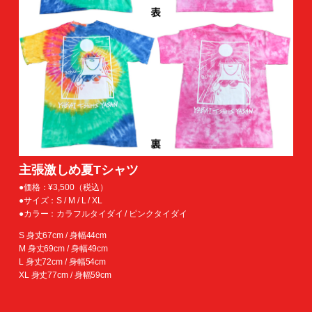
主張激しめ夏Tシャツ
●価格：¥3,500（税込）
●サイズ：S / M / L / XL
●カラー：カラフルタイダイ / ピンクタイダイ
S 身丈67cm / 身幅44cm
M 身丈69cm / 身幅49cm
L 身丈72cm / 身幅54cm
XL 身丈77cm / 身幅59cm