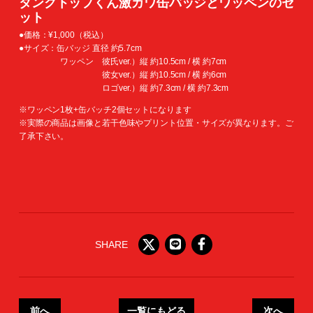
タンクトップくん激カワ缶バッジとワッペンのセ
ット
●価格：¥1,000（税込）
●サイズ：缶バッジ 直径 約5.7cm
ワッペン 彼氏ver.）縦 約10.5cm / 横 約7cm
彼女ver.）縦 約10.5cm / 横 約6cm
ロゴver.）縦 約7.3cm / 横 約7.3cm
※ワッペン1枚+缶バッチ2個セットになります
※実際の商品は画像と若干色味やプリント位置・サイズが異なります。ご
了承下さい。
SHARE
前へ
一覧にもどる
次へ