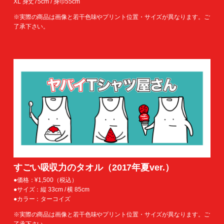
XL 身丈75cm / 身巾55cm
※実際の商品は画像と若干色味やプリント位置・サイズが異なります。ご
了承下さい。
すごい吸収力のタオル（2017年夏ver.）
●価格：¥1,500（税込）
●サイズ：縦 33cm / 横 85cm
●カラー：ターコイズ
※実際の商品は画像と若干色味やプリント位置・サイズが異なります。ご
了承下さい。