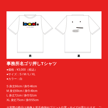
事務所名ゴリ押しTシャツ
●価格：¥3,000（税込）
●サイズ：S / M / L / XL
●カラー：白
S 身丈66cm / 身巾46cm
M 身丈69cm / 身巾49cm
L 身丈72cm / 身巾52cm
XL 身丈75cm / 身巾55cm
※実際の商品は画像と若干色味やプリント位置・サイズが異なります。ご