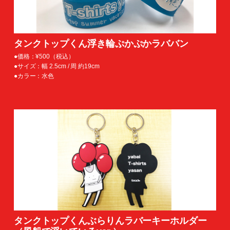
タンクトップくん浮き輪ぷかぷかラババン
●価格：¥500（税込）
●サイズ：幅 2.5cm / 周 約19cm
●カラー：水色
タンクトップくんぶらりんラバーキーホルダー