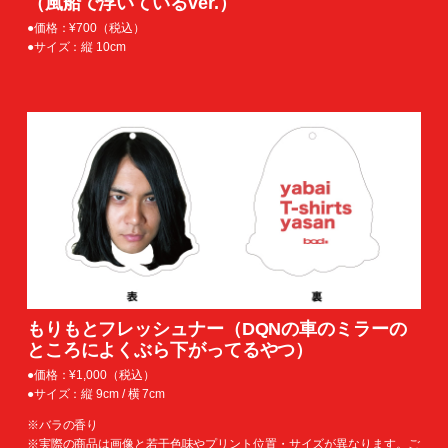
（風船で浮いているver.）
●価格：¥700（税込）
●サイズ：縦 10cm
もりもとフレッシュナー（DQNの車のミラーの
ところによくぶら下がってるやつ）
●価格：¥1,000（税込）
●サイズ：縦 9cm / 横 7cm
※バラの香り
※実際の商品は画像と若干色味やプリント位置・サイズが異なります。ご