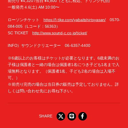
前売り ¥4,320 /当日 ¥4,800（ともに税込、ドリンク代別）
一般発売 4.6(土) AM 10:00〜
ローソンチケット
https://l-tike.com/yabaitshirtsyasan/
0570-
084-005（Lコード：56363）
SC TICKET
http://www.sound-c.co.jp/ticket/
INFO）サウンドクリエーター 06-6357-4400
※6歳以上のお客様はチケットが必要となります。6歳未満のお
子様は保護者と一緒の場合は保護者1名につき子ども1名まで入
場無料となります。（保護者1名、子ども2名の場合は入場不
可。）
※前売り完売の場合は当日券の販売は予定しておりません。詳
しくは問い合わせ先にお尋ね下さい。
SHARE