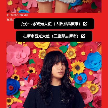
ありぼぼ (ba.vo)
友達が少ない。
たかつき観光大使（大阪府高槻市）
志摩市観光大使（三重県志摩市）