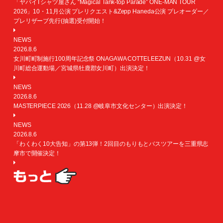
「ヤバイTシャツ屋さん “Magical Tank-top Parade” ONE-MAN TOUR
2026」10・11月公演 プレリクエスト&Zepp Haneda公演 プレオーダー／
プレリザーブ先行(抽選)受付開始！
NEWS
2026.8.6
女川町町制施行100周年記念祭 ONAGAWA COTTELEEZUN（10.31 @女
川町総合運動場／宮城県牡鹿郡女川町）出演決定！
NEWS
2026.8.6
MASTERPIECE 2026（11.28 @岐阜市文化センター）出演決定！
NEWS
2026.8.6
「わくわく10大告知」の第13弾！2回目のもりもとバスツアーを三重県志
摩市で開催決定！