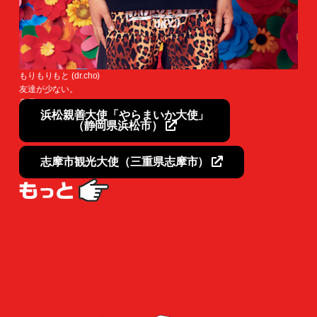
もりもりもと (dr.cho)
友達が少ない。
身長が700mある。
浜松親善大使「やらまいか大使」
（静岡県浜松市）
志摩市観光大使（三重県志摩市）