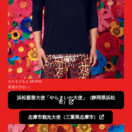
もりもりもと (dr.cho)
友達が少ない。
身長が700mある。
浜松親善大使「やらまいか大使」（静岡県浜松
市）
志摩市観光大使（三重県志摩市）