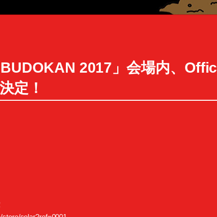
UDOKAN 2017」会場内、Officia
決定！
！
pp/store/solar?ref=0001