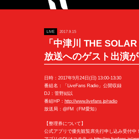
LIVE
2017.9.15
「中津川 THE SOLAR B
放送へのゲスト出演が
日時：2017年9月24日(日) 13:00-13:30
番組名：「LiveFans Radio」公開収録
DJ：菅野結以
番組HP：
http://www.livefans.jp/radio
放送局：@FM（FM愛知）
【整理券について】
公式アプリで優先観覧席先行申し込み受付中
アプリのDLはコチラ ⇒
http://go.livefans.jp/a