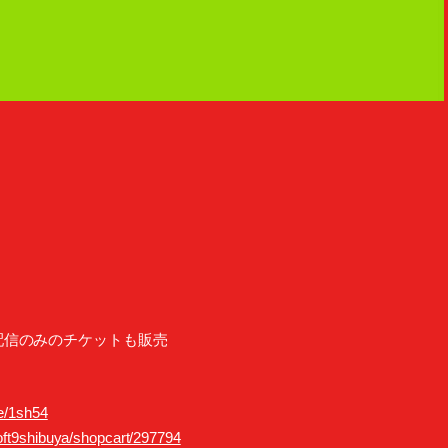
、配信のみのチケットも販売
/e/1sh54
/loft9shibuya/shopcart/297794