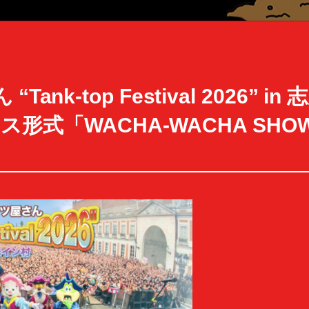
nk-top Festival 2026” 
フェス形式「WACHA-WACHA S