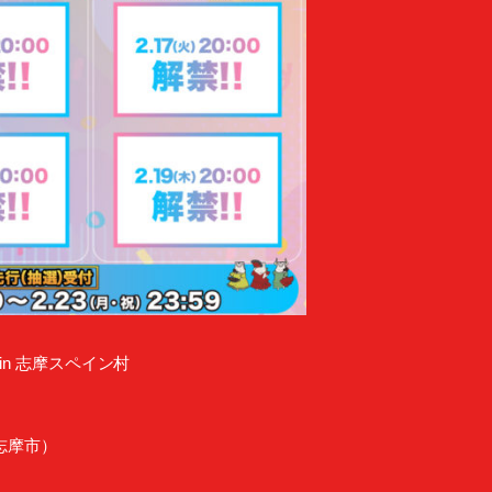
6" in 志摩スペイン村
志摩市）