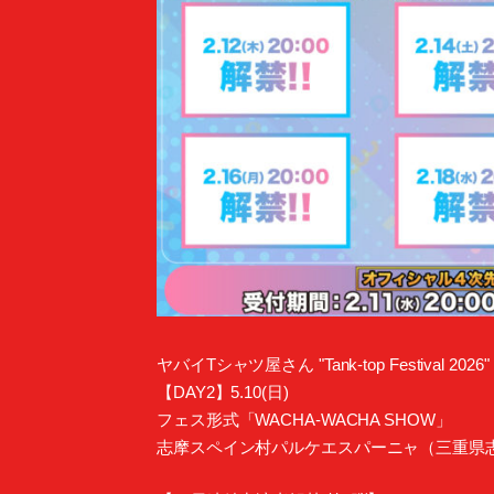
ヤバイTシャツ屋さん "Tank-top Festival 202
【DAY2】5.10(日)
フェス形式「WACHA-WACHA SHOW」
志摩スペイン村パルケエスパーニャ（三重県