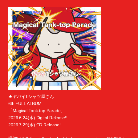
★ヤバイTシャツ屋さん
6th FULL ALBUM
「Magical Tank-top Parade」
2026.6.24(水) Digital Release!!
2026.7.29(水) CD Release!!