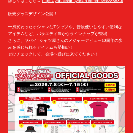
詳しくはこちら→
https://yabaitshirtsyasan.com/news/285530/
販売グッズデザイン公開！
一風変わったオシャレなTシャツや、普段使いしやすい便利な
アイテムなど、バラエティ豊かなラインナップが登場！
さらに、ヤバイTシャツ屋さんのメジャーデビュー10周年の歩
みを感じられるアイテムも勢揃い！
ぜひチェックして、会場へ遊びに来てください！