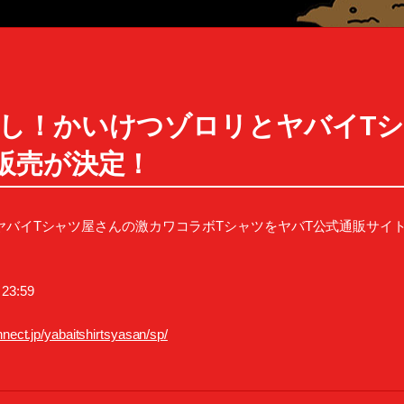
し！かいけつゾロリとヤバイT
販売が決定！
バイTシャツ屋さんの激カワコラボTシャツをヤバT公式通販サイ
23:59
nnect.jp/yabaitshirtsyasan/sp/