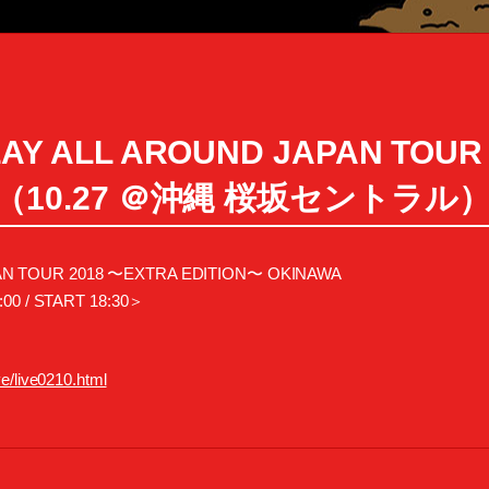
AY ALL AROUND JAPAN TOUR
AWA（10.27 ＠沖縄 桜坂セントラ
N TOUR 2018 〜EXTRA EDITION〜 OKINAWA
/ START 18:30＞
ve/live0210.html