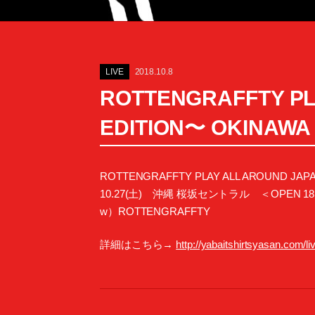
LIVE
2018.10.8
ROTTENGRAFFTY PL
EDITION〜 OKIN
ROTTENGRAFFTY PLAY ALL AROUND JAPA
10.27(土) 沖縄 桜坂セントラル ＜OPEN 18:00 
w）ROTTENGRAFFTY
詳細はこちら→
http://yabaitshirtsyasan.com/li