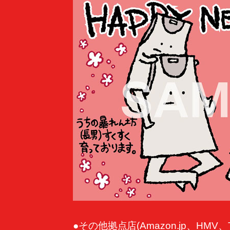
●その他拠点店(Amazon.jp、HMV、