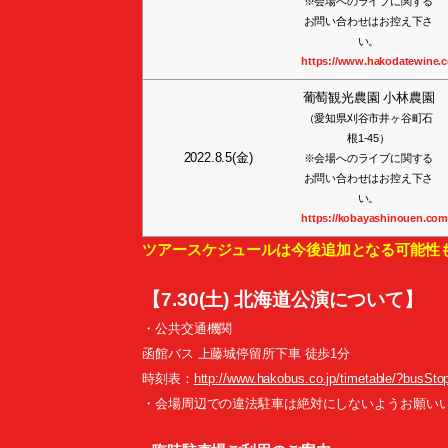
※会場へのライブに関する
お問い合わせはお控え下さ
い。
https://www.hakodatewine.c
葡萄観光農園 小林農園
（愛知県刈谷市井ヶ谷町石
根1-45）
2022.8.5(金)
※会場へのライブに関する
お問い合わせはお控え下さ
い。
https://kobayashinouen.com
ツアースケジュールは今後追加となる可能性
【7.30(土) 北海道公演について】
・公共交通機関
函館バス 上藤城停留所下車 徒歩1分
時刻表：
http://www.hakobus.co.jp/timetable/?busSt
・会場周辺での違法駐車は絶対にしないようお願い