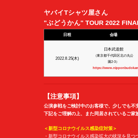
ヤバイTシャツ屋さん
"ぶどうかん" TOUR 2022 FIN
日程
会場
日本武道館
（東京都千代田区北の丸公
2022.8.25(木)
園2-3）
https://www.nipponbudokan.
【注意事項】
公演参戦をご検討中のお客様で、少しでも不
下記をご理解の上、また同居されているご家
＜新型コロナウイルス感染症対策＞
・新型コロナウイルス感染拡大の状況を見つ