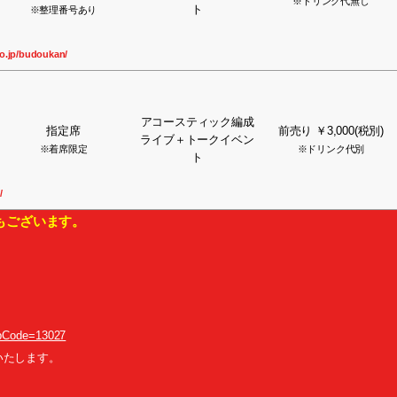
※ドリンク代無し
ト
※整理番号あり
o.jp/budoukan/
アコースティック編成
指定席
前売り ￥3,000(税別)
ライブ＋トークイベン
※着席限定
※ドリンク代別
ト
/
もございます。
opCode=13027
いたします。