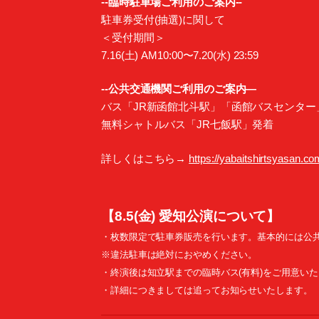
--臨時駐車場ご利用のご案内--
駐車券受付(抽選)に関して
＜受付期間＞
7.16(土) AM10:00〜7.20(水) 23:59
--公共交通機関ご利用のご案内—
バス「JR新函館北斗駅」「函館バスセンター
無料シャトルバス「JR七飯駅」発着
詳しくはこちら→
https://yabaitshirtsyasan.co
【8.5(金) 愛知公演について】
・枚数限定で駐車券販売を行います。基本的には公
※違法駐車は絶対におやめください。
・終演後は知立駅までの臨時バス(有料)をご用意い
・詳細につきましては追ってお知らせいたします。