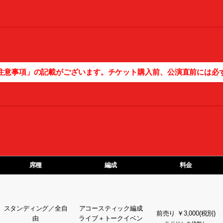
注意事項」の記載がございます。チケット購入前、公演直前には必
席種
編成
料金
スタンディング／全自
アコースティック編成
前売り ￥3,000(税別)
由
ライブ＋トークイベン