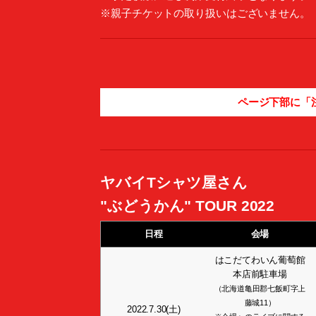
※親子チケットの取り扱いはございません。
ページ下部に「
ヤバイTシャツ屋さん
"ぶどうかん" TOUR 2022
日程
会場
はこだてわいん葡萄館
本店前駐車場
（北海道亀田郡七飯町字上
藤城11）
2022.7.30(土)