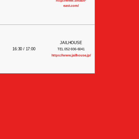
http://www.smash-
east.com/
JAILHOUSE
16:30 / 17:00
TEL 052-936-6041
https://www.jailhouse.jp/