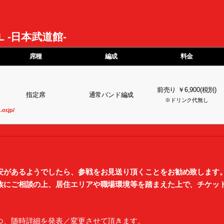
AL -日本武道館-
席種
編成
料金
前売り ￥6,900(税別)
指定席
通常バンド編成
※ドリンク代無し
or.jp/
安があるようでしたら、参戦をお見送り頂くことをお勧め致します
族にご相談の上、居住エリアや職場環境等を踏まえた上で、チケッ
つ、随時詳細を発表／変更させて頂きます。