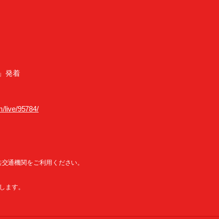
」発着
m/live/95784/
共交通機関をご利用ください。
たします。