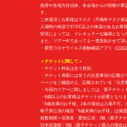
政府や各地方自治体、各会場からの情報や要
す。
ご来場頂くお客様はマスク（不織布マスク推
入場時の検温で37.5℃以上の体温があるお
状況によっては、イレギュラーな編成となっ
また、ツアー中であっても一度告知させて頂
・新型コロナウイルス接触確認アプリ（
COC
＜チケットに関して＞
・チケット料金は全て税別。
・チケット券面には全ての注意事項の記載が
ページをご確認の上、記載されている「注意
・今回のツアーに関しましては、電子チケッ
・6歳以上のお客様はチケットが必要となりま
「6歳未満のお子様」2名の場合は入場不可。
椅子席公演の場合「6歳未満のお子様」は保
枚数制限＝北海道・愛知公演：2枚（親子チケ
日本武道館：5枚（親子チケット購入の場合は