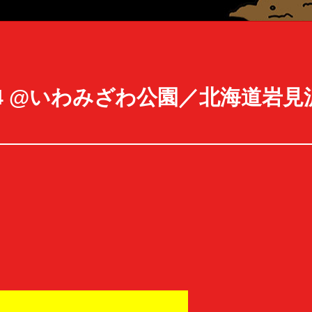
022（9.4 @いわみざわ公園／北海