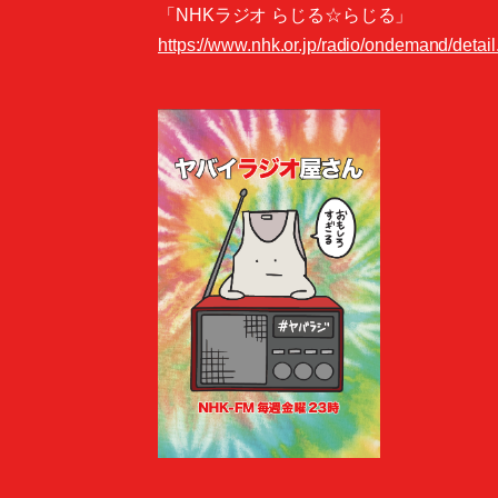
「NHKラジオ らじる☆らじる」
https://www.nhk.or.jp/radio/ondemand/deta