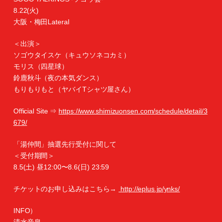
8.22(火)
大阪・梅⽥Lateral
＜出演＞
ソゴウタイスケ（キュウソネコカミ）
モリス（四星球）
鈴⿅秋⽃（夜の本気ダンス）
もりもりもと（ヤバイTシャツ屋さん）
Official Site ⇒
https://www.shimizuonsen.com/schedule/detail/3
679/
「湯仲間」抽選先行受付に関して
＜受付期間＞
8.5(土) 昼12:00〜8.6(日) 23:59
チケットのお申し込みはこちら→
http://eplus.jp/ynks/
INFO）
清水音泉