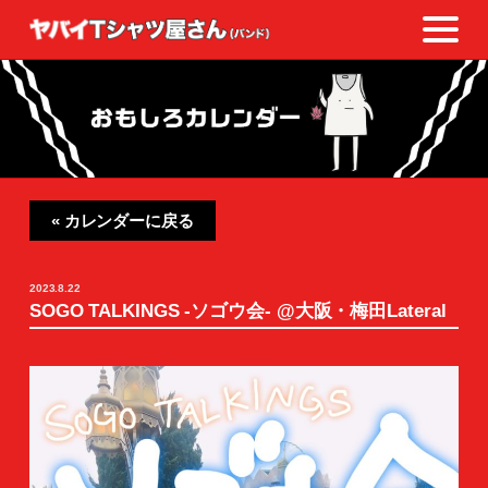
« カレンダーに戻る
2023.8.22
SOGO TALKINGS -ソゴウ会- @大阪・梅⽥Lateral