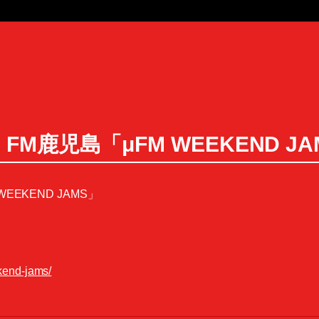
:30 FM鹿児島「μFM WEEKEND J
M WEEKEND JAMS」
end-jams/