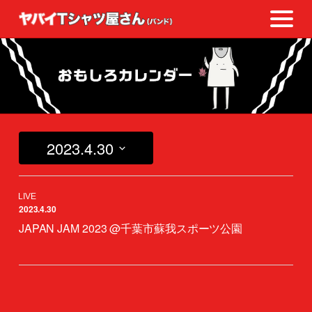
2023.4.30
日
付
を
2023.4.30
選
択
JAPAN JAM 2023 @千葉市蘇我スポーツ公園