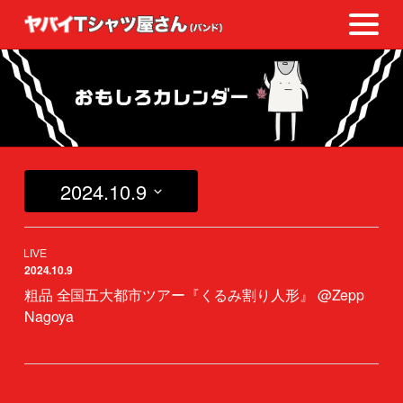
2024.10.9
日
付
を
2024.10.9
選
択
粗品 全国五大都市ツアー『くるみ割り人形』 @Zepp
Nagoya