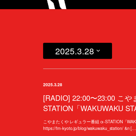
2025.3.28
日
付
を
選
2025.3.28
択
[RADIO] 22:00〜23:0
STATION「WAKUWAKU ST
こやまたくや レギュラー番組 α-STATION「WAKUW
https://fm-kyoto.jp/blog/wakuwaku_station/ &n […