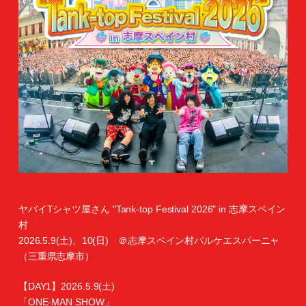
ヤバイTシャツ屋さん "Tank-top Festival 2026" in 志摩スペイン
村
2026.5.9(土)、10(日) ＠志摩スペイン村パルケエスパーニャ
（三重県志摩市）
【DAY1】2026.5.9(土)
「ONE-MAN SHOW」