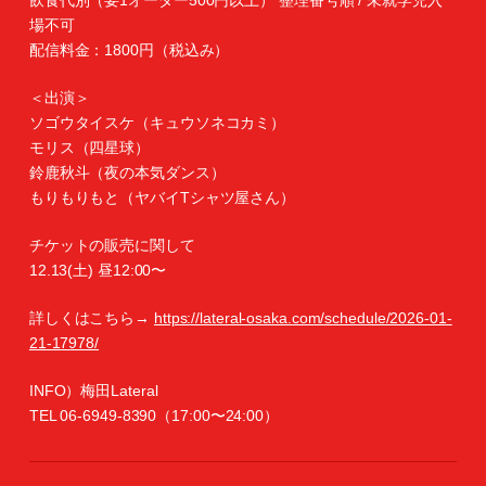
飲食代別（要1オーダー500円以上） 整理番号順 / 未就学児入
場不可
配信料金：1800円（税込み）
＜出演＞
ソゴウタイスケ（キュウソネコカミ）
モリス（四星球）
鈴鹿秋斗（夜の本気ダンス）
もりもりもと（ヤバイTシャツ屋さん）
チケットの販売に関して
12.13(土) 昼12:00〜
詳しくはこちら→
https://lateral-osaka.com/schedule/2026-01-
21-17978/
INFO）梅田Lateral
TEL 06-6949-8390（17:00〜24:00）