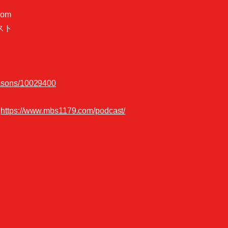
om
スト
seasons/10029400
→
https://www.mbs1179.com/podcast/