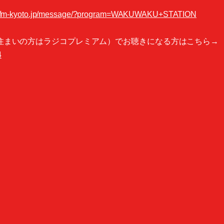
://fm-kyoto.jp/message/?program=WAKUWAKU+STATION
にお住まいの方はラジコプレミアム）でお聴きになる方はこちら→
4