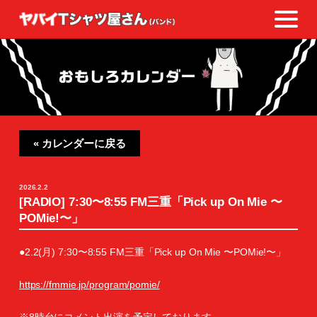
« カレンダーに戻る
2026.2.2
[RADIO] 7:30〜8:55 FM三重「Pick up On Mie 〜
POMie!〜」
●2.2(月) 7:30〜8:55 FM三重「Pick up On Mie 〜POMie!〜」
https://fmmie.jp/program/pomie/