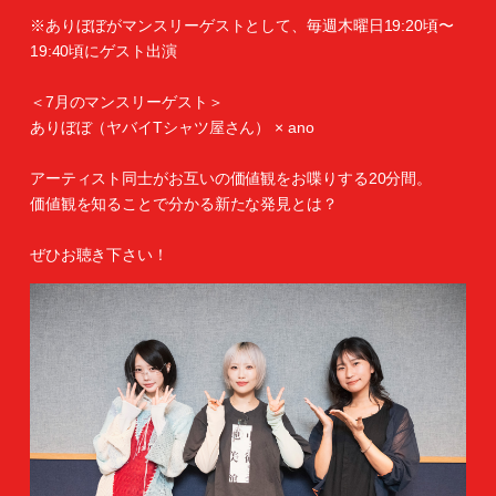
※ありぼぼがマンスリーゲストとして、毎週木曜日19:20頃〜
19:40頃にゲスト出演
＜7月のマンスリーゲスト＞
ありぼぼ（ヤバイTシャツ屋さん） × ano
アーティスト同士がお互いの価値観をお喋りする20分間。
価値観を知ることで分かる新たな発見とは？
ぜひお聴き下さい！