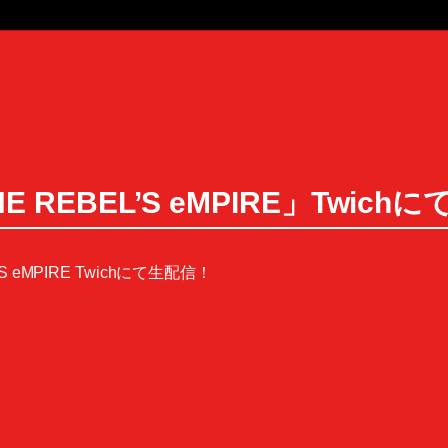
THE REBEL’S eMPIRE」Twic
’S eMPIRE Twichにて生配信！