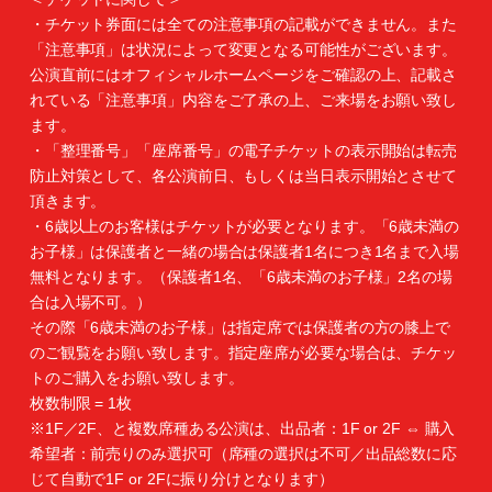
・チケット券面には全ての注意事項の記載ができません。また
「注意事項」は状況によって変更となる可能性がございます。
公演直前にはオフィシャルホームページをご確認の上、記載さ
れている「注意事項」内容をご了承の上、ご来場をお願い致し
ます。
・「整理番号」「座席番号」の電子チケットの表示開始は転売
防止対策として、各公演前日、もしくは当日表示開始とさせて
頂きます。
・6歳以上のお客様はチケットが必要となります。「6歳未満の
お子様」は保護者と一緒の場合は保護者1名につき1名まで入場
無料となります。（保護者1名、「6歳未満のお子様」2名の場
合は入場不可。）
その際「6歳未満のお子様」は指定席では保護者の方の膝上で
のご観覧をお願い致します。指定座席が必要な場合は、チケッ
トのご購入をお願い致します。
枚数制限 = 1枚
※1F／2F、と複数席種ある公演は、出品者：1F or 2F ⇔ 購入
希望者：前売りのみ選択可（席種の選択は不可／出品総数に応
じて自動で1F or 2Fに振り分けとなります）